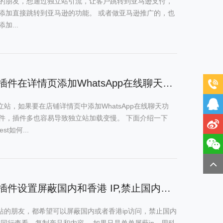
的朋友，想通过独立站引流，让客户跳转到亚马逊支付，
添加直接跳转到亚马逊的功能。 或者做亚马逊推广的，也
加...
Shopline非插件在详情页添加WhatsApp在线聊天功能
e做独立站，如果要在店铺详情页中添加WhatsApp在线聊天功
件，插件多也容易导致独立站加载变慢。 下面介绍一下
est如何...
Shopline非插件设置屏蔽国内和香港 IP,禁止国内浏览器访问和鼠标右键功能
e独立站的朋友，都希望可以屏蔽国内或者香港ip访问，禁止国内
免同行查看，复制产品和内容。 如果只是单单屏蔽ip，用科