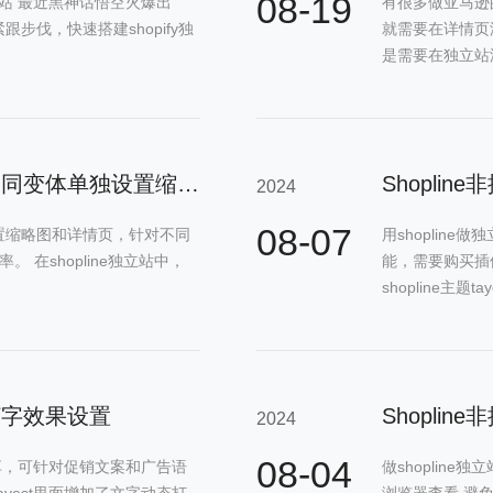
08-19
独立站 最近黑神话悟空火爆出
有很多做亚马逊
步伐，快速搭建shopify独
就需要在详情页
是需要在独立站添
Shopline产品类似亚马逊实现不同变体单独设置缩略图和详情页 非插件
2024
08-07
置缩略图和详情页，针对不同
用shoplin
 在shopline独立站中，
能，需要购买插
shopline主题tay
态打字效果设置
2024
08-04
分享，可针对促销文案和广告语
做shoplin
tayest里面增加了文字动态打
浏览器查看,避