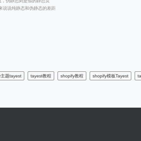
组成，伪静态则是假的静态页
来说说纯静态和伪静态的差距
fy主题tayest
tayest教程
shopify教程
shopify模板Tayest
t