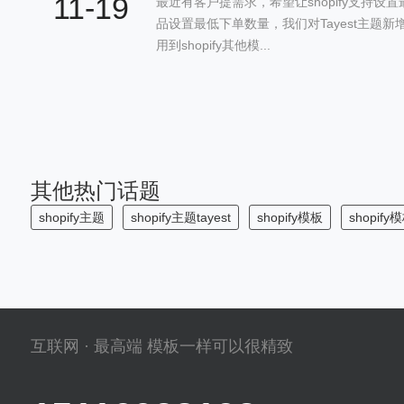
11-19
最近有客户提需求，希望让shopify支持
品设置最低下单数量，我们对Tayest主题
用到shopify其他模...
其他热门话题
shopify主题
shopify主题tayest
shopify模板
shopify模
互联网 · 最高端 模板一样可以很精致