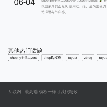
06-04
shopline主题tayest圣诞风格christmas
整
氛围浓厚的圣诞风 使用红、绿、金为主色调
造温馨与节庆感。 ...
其他热门话题
shopify主题tayest
shopify模板
tayest
zblog
taye
互联网 · 最高端 模板一样可以很精致