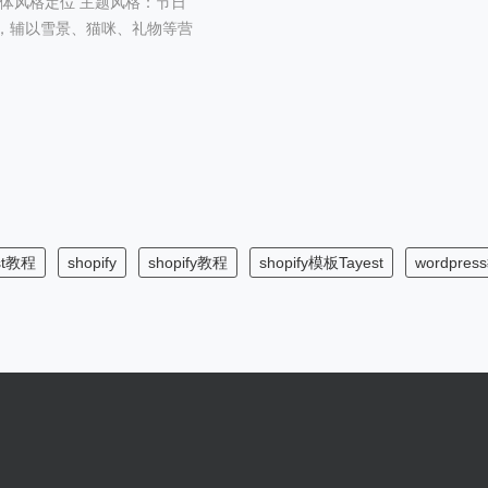
体风格定位 主题风格：节日
，辅以雪景、猫咪、礼物等营
st教程
shopify
shopify教程
shopify模板Tayest
wordpre