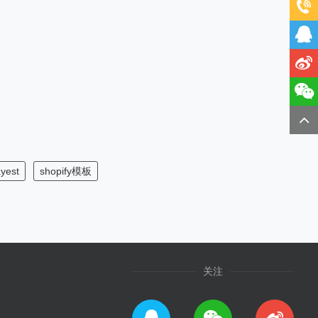
yest
shopify模板
关注