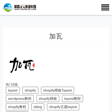
加瓦
热门话题
tayest
shopify
shopify模板Tayest
wordpress教程
shopify模板
tayest教程
shopify教程
zblog
shopify主题tayest