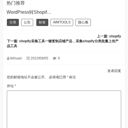
热门推荐
WordPress转Shopify太麻烦？随心搬：你只管运营，搬家交给我！
分类
公告
标签
WMTOOLS
随心搬
上一篇:
shopify
下一篇:
shopify采集工具一键复制店铺产品，采集shopify分类批量上传产
品工具
feihuan
2023/09/05
0
发表回复
您的邮箱地址不会被公开。
必填项已用
*
标注
评论
*