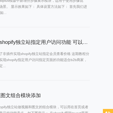
tayestplus模版中新增分步骤展示模块，适用于使用步骤说
场景。 显示效果如下： 具体设置方法如下： 首先我们进
如...
非插件实现shopify独立站指定用户访问功能 可以设置指定页面需要登录
非插件实现shopify独立站指定会员查看价格 这期教程分
现shopify指定用户访问指定页面的功能适合b2b商家，
...
y视频图文组合模块添加
opify独立站做视频和图文的组合模块，可以用在首页或者
品的功能卖点，如下图所示： 在shopify模版tayest里面