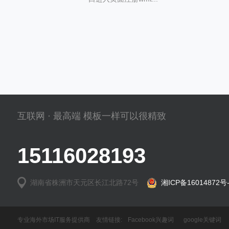
互联网 · 最高端 模板一样可以很精致
15116028193
湖南省株洲市天元区长江北路72号
湘ICP备16014872号-
专业海外市场IT服务提供商 友情链接:
Facebook兴趣词
google关键词