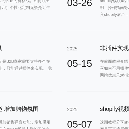
03-26
入无休止的价格战。如何跳出
shopify模版
，按需打印）个性化定制无疑是近年
明，操作指南等
入shopify后台，
具
2025
05-15
特别是B2B商家需要支持多个在
在前面教程介绍了
功能，只能通过插件来实现。 我
享如何不用插件实
网站优惠只对指定
功能 增加购物氛围
shopif
2025
05-07
站上增加销售弹窗功能，增加吸引
这期教程分享sh
tayest模版中增加了这个
产品页直接展示产