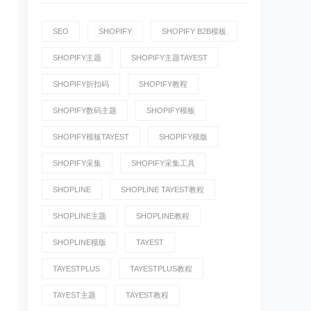
SEO
SHOPIFY
SHOPIFY B2B模板
SHOPIFY主题
SHOPIFY主题TAYEST
SHOPIFY折扣码
SHOPIFY教程
SHOPIFY数码主题
SHOPIFY模板
SHOPIFY模板TAYEST
SHOPIFY模版
SHOPIFY采集
SHOPIFY采集工具
SHOPLINE
SHOPLINE TAYEST教程
SHOPLINE主题
SHOPLINE教程
SHOPLINE模版
TAYEST
TAYESTPLUS
TAYESTPLUS教程
TAYEST主题
TAYEST教程