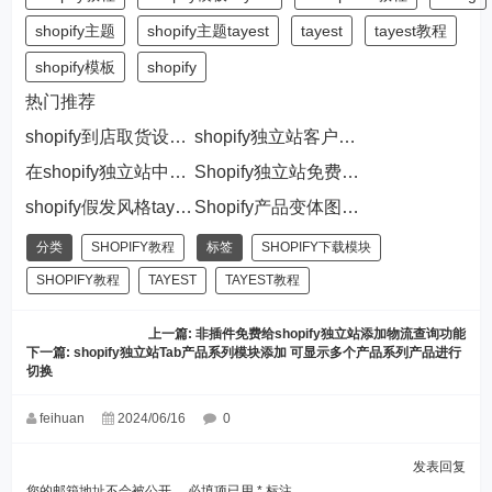
shopify主题
shopify主题tayest
tayest
tayest教程
shopify模板
shopify
热门推荐
shopify到店取货设置 和出现没有可取货地点情况解决办法
shopify独立站客户评论集合轮播模块添加
在shopify独立站中添加倒计时海报 促进用户购买
Shopify独立站免费开启PayPal 储蓄卡/信用卡支付 收款不再难
shopify假发风格tayesthair
Shopify产品变体图片组功能开启和设置方法
分类
SHOPIFY教程
标签
SHOPIFY下载模块
SHOPIFY教程
TAYEST
TAYEST教程
上一篇:
非插件免费给shopify独立站添加物流查询功能
下一篇:
shopify独立站Tab产品系列模块添加 可显示多个产品系列产品进行
切换
feihuan
2024/06/16
0
发表回复
您的邮箱地址不会被公开。
必填项已用
*
标注