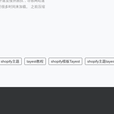
站打开速度慢所困扰，导致网站速
很多时间来加载。 之前压缩
shopify主题
tayest教程
shopify模板Tayest
shopify主题tayes