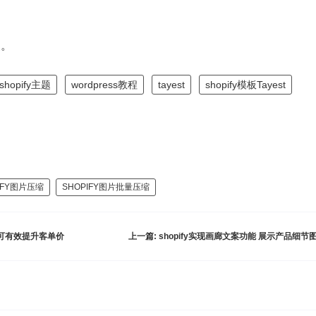
便。
shopify主题
wordpress教程
tayest
shopify模板Tayest
IFY图片压缩
SHOPIFY图片批量压缩
能 可有效提升客单价
上一篇:
shopify实现画廊文案功能 展示产品细节