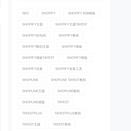
SEO
SHOPIFY
SHOPIFY B2B模板
SHOPIFY主题
SHOPIFY主题TAYEST
SHOPIFY折扣码
SHOPIFY教程
SHOPIFY数码主题
SHOPIFY模板
SHOPIFY模板TAYEST
SHOPIFY模版
SHOPIFY采集
SHOPIFY采集工具
SHOPLINE
SHOPLINE TAYEST教程
SHOPLINE主题
SHOPLINE教程
SHOPLINE模版
TAYEST
TAYESTPLUS
TAYESTPLUS教程
TAYEST主题
TAYEST教程