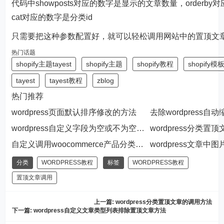
代码中showposts对应的数字是显示的文章数量，orderby
cat对应的数字是分类id
只需要把这种参数配置好，就可以轻松调用网站中的置顶文
热门话题
shopify主题tayest
shopify主题
shopify教程
shopify模板
tayest
tayest教程
zblog
热门推荐
wordpress页面默认排序修改的方法
wordpress自定义字段为空或不为空判断
wordpress分类
自定义调用woocommerce产品分类列表的方法
分类
WORDPRESS教程
标签
WORDPRESS教程
置顶文章调用
上一篇:
wordpress分类置顶文章的调用方法
下一篇:
wordpress自定义文章类型列表排除置顶文章方法