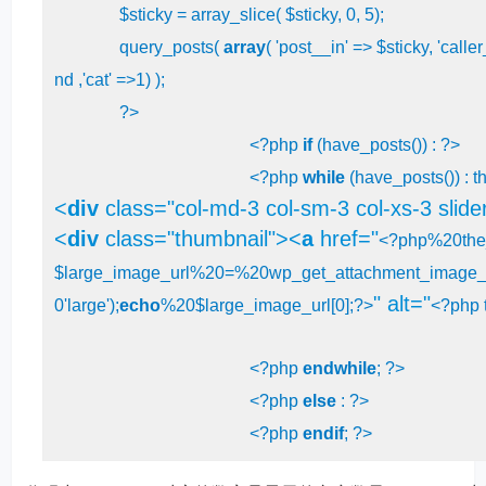
               $sticky = array_slice( $sticky, 
0
, 
5
);

               query_posts( 
array
( 
'post__in'
 => $sticky, 
'calle
nd ,
'cat'
 =>
1
) );

?>
<?php
if
 (have_posts()) : 
?>
<?php
while
 (have_posts()) : t
<
div
class
=
"col-md-3 col-sm-3 col-xs-3 slide
<
div
class
=
"thumbnail"
>
<
a
href
=
"
<?php
%
20
th
$large_image_url%
20
=%
20
wp_get_attachment_image_
"
alt
=
"
0
'large'
);
echo
%
20
$large_image_url[
0
];
?>
<?php
 
<?php
endwhile
; 
?>
<?php
else
 : 
?>
<?php
endif
; 
?>