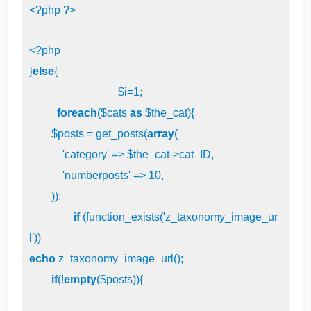
<?php
?>
<?php
}
else
{

				$i=
1
;

foreach
($cats 
as
 $the_cat){

        $posts = get_posts(
array
(

'category'
 => $the_cat->cat_ID,

'numberposts'
 => 
10
,

        ));

if
 (function_exists(
'z_taxonomy_image_ur
l'
echo
 z_taxonomy_image_url();

if
(!
empty
($posts)){
