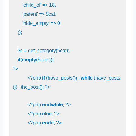
'child_of'
 => 
18
,

'parent'
 => $cat,

'hide_empty'
 => 
0
    ));

    $c = get_category($cat);

if
(
empty
?>
<?php
if
 (have_posts()) : 
while
 (have_posts
()) : the_post(); 
?>
<?php
endwhile
; 
?>
<?php
else
: 
?>
<?php
endif
; 
?>