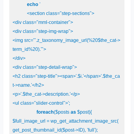
echo
'

            <section class="step-sections">

<div class="mml-container">

<div class="step-img-wrap">

<img src="'
.z_taxonomy_image_url(%
20
$the_cat->
term_id%
20
).
'">

</div>

<div class="step-detail-wrap">

<h2 class="step-title"><span>'
.$i.
'</span>'
.$the_ca
t->name.
'</h2>

<p>'
.$the_cat->description.
'</p>

<ul class="slider-control">'
;

foreach
($posts 
as
 $post){

$full_image_url = wp_get_attachment_image_src( 
get_post_thumbnail_id($post->ID), 
'full'
);
