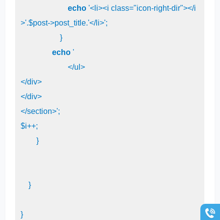
echo
'<li><i class="icon-right-dir"></i
>'
.$post->post_title.
'</li>'
;

                    }

echo
'

                        </ul>

</div>              

</div>

</section>'
;

$i++;			

        }

    }

}
