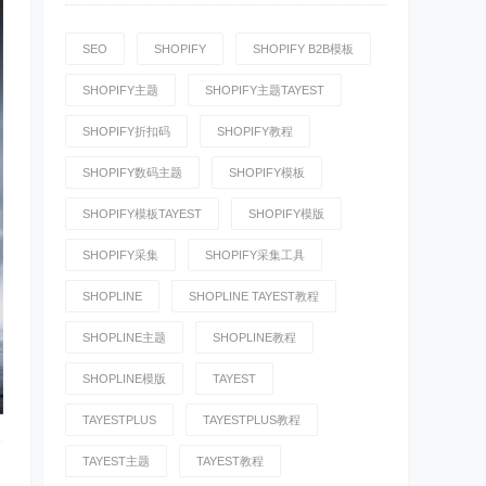
SEO
SHOPIFY
SHOPIFY B2B模板
SHOPIFY主题
SHOPIFY主题TAYEST
SHOPIFY折扣码
SHOPIFY教程
SHOPIFY数码主题
SHOPIFY模板
SHOPIFY模板TAYEST
SHOPIFY模版
SHOPIFY采集
SHOPIFY采集工具
SHOPLINE
SHOPLINE TAYEST教程
SHOPLINE主题
SHOPLINE教程
SHOPLINE模版
TAYEST
TAYESTPLUS
TAYESTPLUS教程
TAYEST主题
TAYEST教程