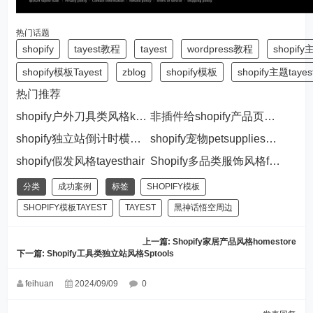
热门话题
shopify
tayest教程
tayest
wordpress教程
shopify
shopify模板Tayest
zblog
shopify模板
shopify主题tayes
热门推荐
shopify户外刀具类风格knivess
非插件给shopify产品页添加产品选项，让客户可以自定义上传图片和填写备注
shopify独立站倒计时横幅添加 增添购物紧迫感提升转化率
shopify宠物petsupplies风格
shopify假发风格tayesthair
Shopify多品类服饰风格fathing
分类
成功案例
标签
SHOPIFY模板
SHOPIFY模板TAYEST
TAYEST
黑神话悟空周边
上一篇:
Shopify家居产品风格homestore
下一篇:
Shopify工具类独立站风格Sptools
feihuan
2024/09/09
0