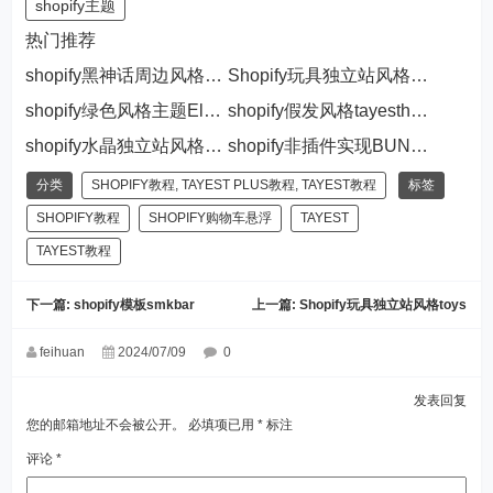
shopify主题
热门推荐
shopify黑神话周边风格wukong
Shopify玩具独立站风格toys
shopify绿色风格主题Elecigaret
shopify假发风格tayesthair
shopify水晶独立站风格smcrystal
shopify非插件实现BUNDLE & SAVE 数量折扣优惠功能 可有效提升客单价
分类
SHOPIFY教程
,
TAYEST PLUS教程
,
TAYEST教程
标签
SHOPIFY教程
SHOPIFY购物车悬浮
TAYEST
TAYEST教程
下一篇:
shopify模板smkbar
上一篇:
Shopify玩具独立站风格toys
feihuan
2024/07/09
0
发表回复
您的邮箱地址不会被公开。
必填项已用
*
标注
评论
*